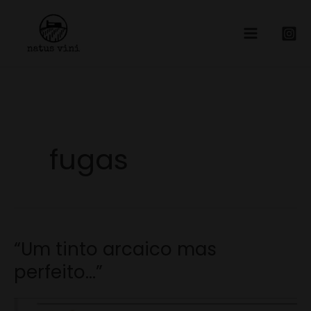
Skip
to
content
fugas
“Um tinto arcaico mas
“Um
tinto
perfeito…”
arcaico
mas