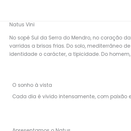
Skip
to
content
Natus Vini
No sopé Sul da Serra do Mendro, no coração da V
varridas a brisas frias. Do solo, mediterrâneo d
identidade o carácter, a tipicidade. Do homem,
O sonho à vista
Cada dia é vivido intensamente, com paixão 
Apresentamos o Natus