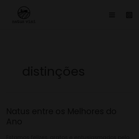
Skip
to
content
distinções
Natus entre os Melhores do
Natus
entre
Ano
os
Melhores
Estamos felizes, gratos e entusiasmados pelo