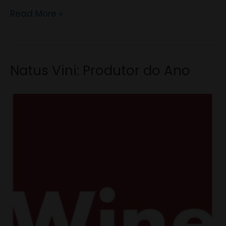
Read More »
Natus Vini: Produtor do Ano
Natus
Vini:
Produtor
do
Ano