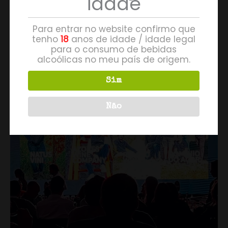
idade
fazem.
Para entrar no website confirmo que
tenho
18
anos de idade / idade legal
para o consumo de bebidas
alcoólicas no meu país de origem.
Sim
Não